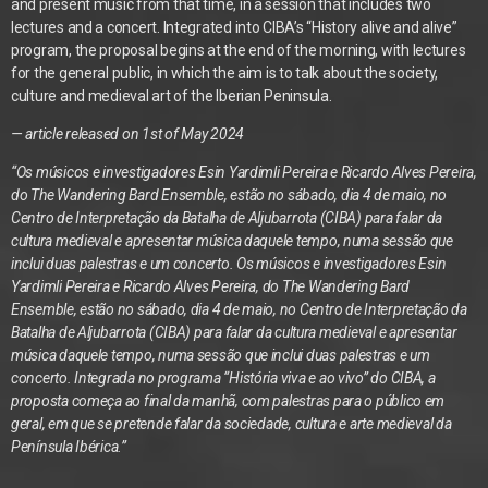
and present music from that time, in a session that includes two
lectures and a concert. Integrated into CIBA’s “History alive and alive”
program, the proposal begins at the end of the morning, with lectures
for the general public, in which the aim is to talk about the society,
culture and medieval art of the Iberian Peninsula.
— article released on 1st of May 2024
“Os músicos e investigadores Esin Yardimli Pereira e Ricardo Alves Pereira,
do The Wandering Bard Ensemble, estão no sábado, dia 4 de maio, no
Centro de Interpretação da Batalha de Aljubarrota (CIBA) para falar da
cultura medieval e apresentar música daquele tempo, numa sessão que
inclui duas palestras e um concerto. Os músicos e investigadores Esin
Yardimli Pereira e Ricardo Alves Pereira, do The Wandering Bard
Ensemble, estão no sábado, dia 4 de maio, no Centro de Interpretação da
Batalha de Aljubarrota (CIBA) para falar da cultura medieval e apresentar
música daquele tempo, numa sessão que inclui duas palestras e um
concerto. Integrada no programa “História viva e ao vivo” do CIBA, a
proposta começa ao final da manhã, com palestras para o público em
geral, em que se pretende falar da sociedade, cultura e arte medieval da
Península Ibérica.”