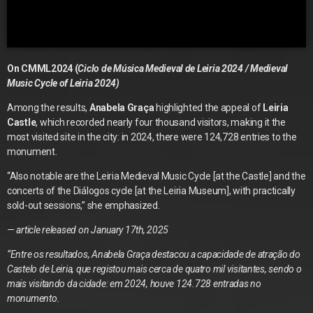
On CMML2024 (
Ciclo de Música Medieval de Leiria 2024 / Medieval
Music Cycle of Leiria 2024)
Among the results,
Anabela Graça
highlighted the appeal of
Leiria
Castle
, which recorded nearly four thousand visitors, making it the
most visited site in the city: in 2024, there were 124,728 entries to the
monument.
“Also notable are the Leiria Medieval Music Cycle [at the Castle] and the
concerts of the Diálogos cycle [at the Leiria Museum], with practically
sold-out sessions,” she emphasized.
— article released on January 17th, 2025
“Entre os resultados, Anabela Graça destacou a capacidade de atração do
Castelo de Leiria, que registou mais cerca de quatro mil visitantes, sendo o
mais visitando da cidade: em 2024, houve 124.728 entradas no
monumento.