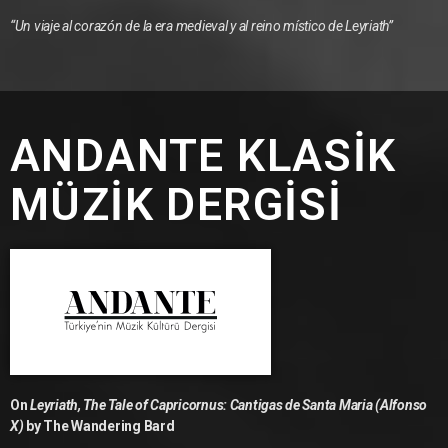
“Un viaje al corazón de la era medieval y al reino místico de Leyriath”
ANDANTE KLASİK
MÜZİK DERGİSİ
On
Leyriath, The Tale of Capricornus: Cantigas de Santa Maria (Alfonso
X)
by The Wandering Bard