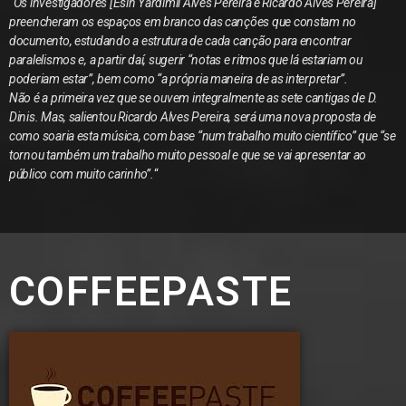
“Os investigadores [Esin Yardimli Alves Pereira e Ricardo Alves Pereira]
preencheram os espaços em branco das canções que constam no
documento, estudando a estrutura de cada canção para encontrar
paralelismos e, a partir daí, sugerir “notas e ritmos que lá estariam ou
poderiam estar”, bem como “a própria maneira de as interpretar”.
Não é a primeira vez que se ouvem integralmente as sete cantigas de D.
Dinis. Mas, salientou Ricardo Alves Pereira, será uma nova proposta de
como soaria esta música, com base “num trabalho muito científico” que “se
tornou também um trabalho muito pessoal e que se vai apresentar ao
público com muito carinho”.
“
COFFEEPASTE