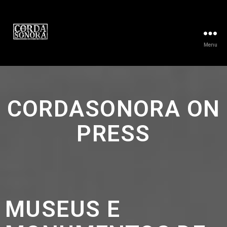
Menu
CORDASONORA ON
PRESS
MUSEUS E