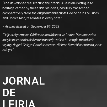
“The devotion to resurrecting the precious Galician-Portuguese
heritage carried by these rich melodies, carefully transcribed
comparatively from the original manuscripts Códice de los Músicos
and Codice Rico, resonates in every note.”
– Article released on September 9th 2023
“Orijinal el yazmaları Códice de los Músicos ve Codice Rico arasından
karşılaştırılmalı olarak özenle transkript edilen bu zengin melodilerin
taşıdığı değerli Galiçya-Portekiz mirasını diriltme özverisi her notada yankı
buluyor.”
JORNAL
DE
LEIRIA