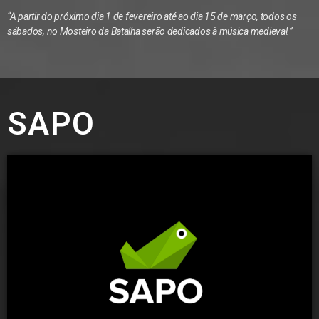
“A partir do próximo dia 1 de fevereiro até ao dia 15 de março, todos os
sábados, no Mosteiro da Batalha serão dedicados à música medieval.”
SAPO