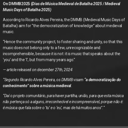
On DMMB2025 (
Dias de Música Medieval de Batalha 2025 / Medieval
Music Days of Batalha 2025)
According to Ricardo Alves Pereira, the DMMB (Medieval Music Days of
Batalha) aim for “the democratization of knowledge” about medieval
music.
“Hence the community project, to foster sharing and unity, so that this
music does not belong only to a few, unrecognizable and
incomprehensible, because it is not: it is music that speaks about the
‘you’ and the ‘I’, but from many years ago.”
— article released on december 27th, 2024
“Segundo Ricardo Alves Pereira, os DMMB visam
“a democratização do
conhecimento” sobre a música medieval
.
“Daí o projeto comunitário, para haver partilha, união, para que esta música
não pertença só a alguns, irreconhecível e incompreensível, porque não é:
é música que fala sobre o ‘tu’ e o ‘eu’, mas de há muitos anos”.
“