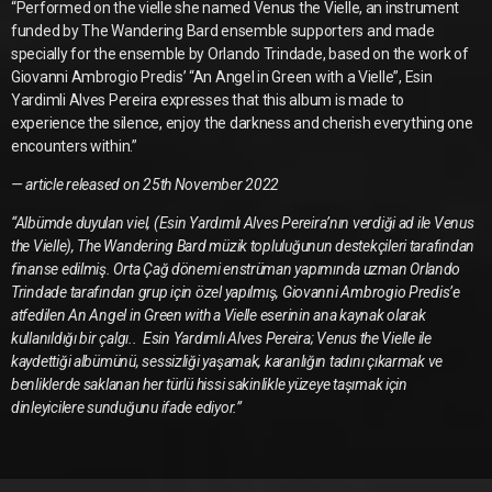
“Performed on the vielle she named Venus the Vielle, an instrument
funded by The Wandering Bard ensemble supporters and made
specially for the ensemble by Orlando Trindade, based on the work of
Giovanni Ambrogio Predis’ “An Angel in Green with a Vielle”, Esin
Yardimli Alves Pereira expresses that this album is made to
experience the silence, enjoy the darkness and cherish everything one
encounters within.”
— article released on 25th November 2022
“Albümde duyulan viel, (Esin Yardımlı Alves Pereira’nın verdiği ad ile Venus
the Vielle), The Wandering Bard müzik topluluğunun destekçileri tarafından
finanse edilmiş. Orta Çağ dönemi enstrüman yapımında uzman Orlando
Trindade tarafından grup için özel yapılmış, Giovanni Ambrogio Predis’e
atfedilen An Angel in Green with a Vielle eserinin ana kaynak olarak
kullanıldığı bir çalgı.. Esin Yardımlı Alves Pereira; Venus the Vielle ile
kaydettiği albümünü, sessizliği yaşamak, karanlığın tadını çıkarmak ve
benliklerde saklanan her türlü hissi sakinlikle yüzeye taşımak için
dinleyicilere sunduğunu ifade ediyor.”