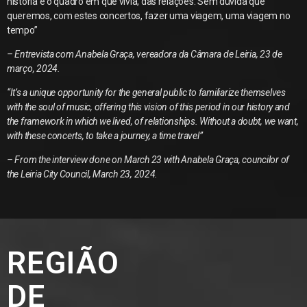
história e o quadro em que vivia, das relações. Sem dúvida que
queremos, com estes concertos, fazer uma viagem, uma viagem no
tempo”
– Entrevista com
Anabela Graça, vereadora da Câmara de Leiria, 23 de
março, 2024.
“It’s a unique opportunity for the general public to familiarize themselves
with the soul of music, offering this vision of this period in our history and
the framework in which we lived, of relationships. Without a doubt, we want,
with these concerts, to take a journey, a time travel”
– F
rom the interview done on March 23 with
Anabela Graça,
councilor of
the Leiria City Council, March 23, 2024
.
REGIÃO
DE